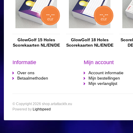
--,--
--,--
eur
eur
GlowGolf 15 Holes
GlowGolf 18 Holes
Score
Scorekaarten NL/EN/DE
Scorekaarten NL/EN/DE
DE
Informatie
Mijn account
Over ons
Account informatie
Betaalmethoden
Mijn bestellingen
Mijn verlanglijst
© Copyright 2026 shop.artattackfx.eu
Powered by
Lightspeed