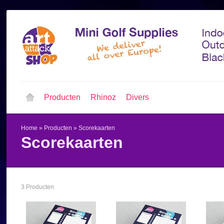
Producten
Rhinoz
Divers
Home
»
Producten
»
Scorekaarten
Scorekaarten
3 Producten