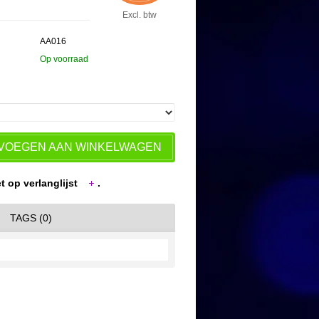
Excl. btw
AA016
Op voorraad
VOEGEN AAN WINKELWAGEN
t op verlanglijst
.
TAGS (0)