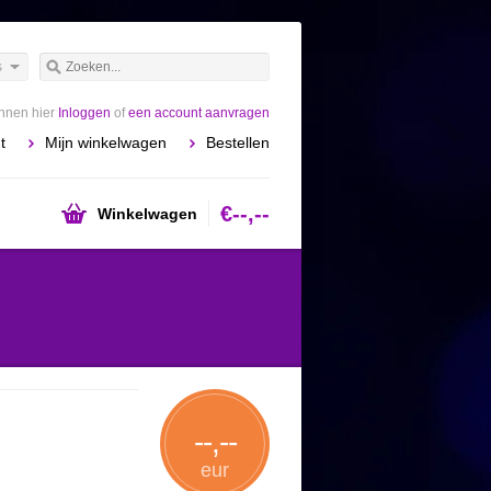
s
unnen hier
Inloggen
of
een account aanvragen
t
Mijn winkelwagen
Bestellen
€--,--
Winkelwagen
--,--
eur