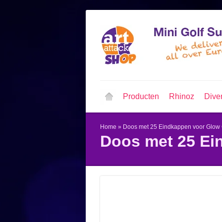
Producten
Rhinoz
Dive
Home
»
Doos met 25 Eindkappen voor Glow
Doos met 25 Ei