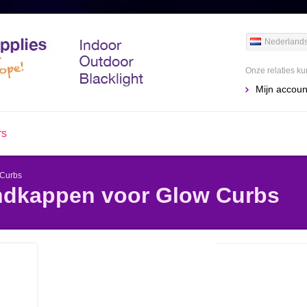
Nederland
Onze relaties k
Mijn accoun
rs
 Curbs
ndkappen voor Glow Curbs