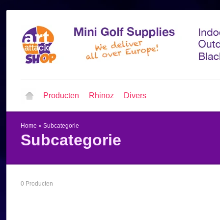
Producten
Rhinoz
Divers
Home
»
Subcategorie
Subcategorie
0 Producten