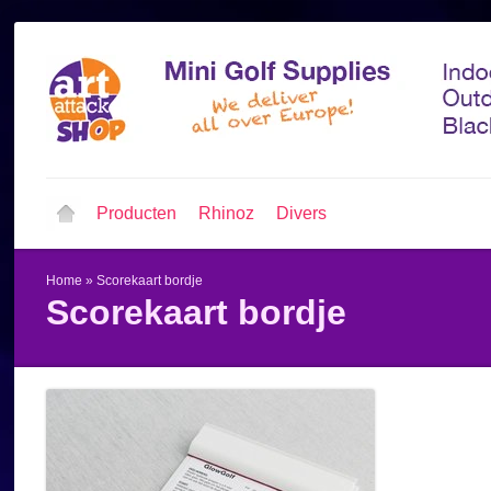
Producten
Rhinoz
Divers
Home
»
Scorekaart bordje
Scorekaart bordje